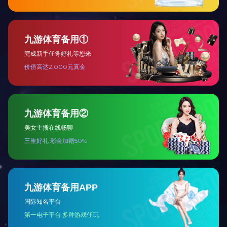
用
机
使
球
音
烟
柜
场
组
用
_
离
风
式
工
景
相
注
安
心
机
风
业
低
关
意
博
风
箱
机
暖
噪
工
知
事
体
机
如
箱
风
音
业
安博足球_安博体育官方网站
识
项
育
箱
何
相
机
离
暖
安博足球_安博体育官方网站
介
官
如
定
关
使
心
风
联系人：魏经理
首页
绍
方
何
制
知
用
风
机
手机：15666862955
网
定
识
注
机
如
13021769521
站
制
介
意
箱
何