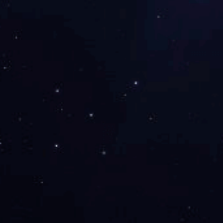
邮箱：1249416267@qq.com
地址：山东省德州市经济开发区104国道北
侧
网址：www.comosuicidarme.com
首页
关于
|
安博足球_安博体育官方网站 
安博app登录入口
米兰app官方端网站入口
九游·官方版在线入口
J9平台
开
|
|
|
|