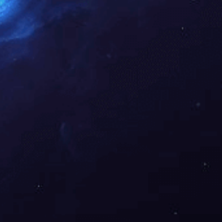
体的设备，其应用场景广泛且多样。以下是对其主
安装使用热回收安博足球_安博体育官方网站已成
冷量）进行能量交换，降低室内空调系统的能耗。
稳定并减少能源浪费。此外，对于装修后的房间或
室内人员密集度高导致二氧化碳浓度上升及异味累