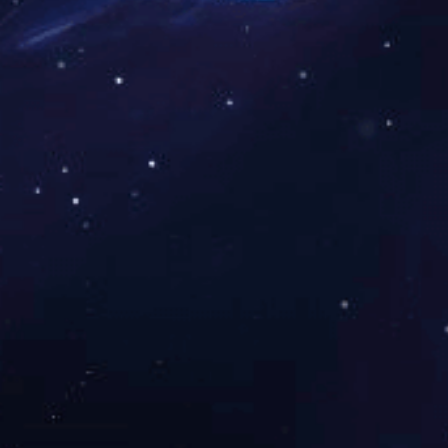
积问题
排烟风机箱如何定制
回收利
柜式风机箱相关知识介绍
共场所
工业暖风机使用注意事项
部署执
展推进
低噪音离心风机箱应用场景
合利用
工业暖风机如何应用
为风采
发展能
安博足球_安博体育官方网站
发展潜
本
安博足球_安博体育官方网站
上一篇
联系人：魏经理
下一篇
手机：15666862955
返回
13021769521