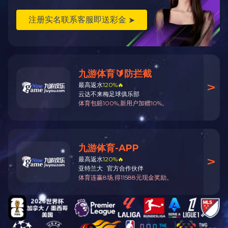
产品中心
安博足球_安博体育官方网站
安博足球_安博体育官方网站
暖风机
风阀
风机
风机箱
风口
风幕机
管式换热器