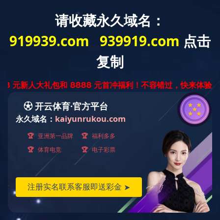
网站首页
关于我们
产品中心