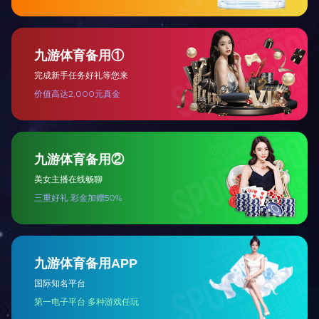
用
机
使
球
音
烟
柜
场
组
用
_
离
风
式
工
景
相
注
安
心
机
风
业
低
关
意
博
风
箱
机
暖
噪
工
知
事
体
机
如
箱
风
音
业
识
项
育
箱
何
相
机
离
暖
安博足球_安博体育官方网站
介
官
如
定
关
使
心
风
联系人：魏经理
绍
方
何
制
知
用
风
机
手机：15666862955
网
定
识
注
机
如
13021769521
站
制
介
意
箱
何