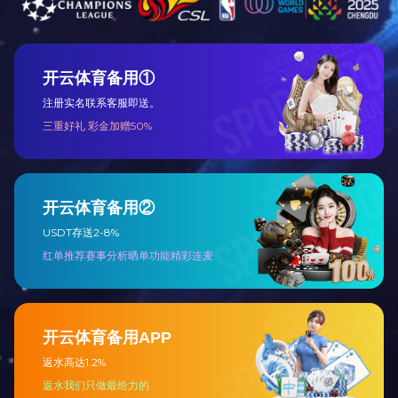
官
育
机
式
空
方
官
换
调
射
网
方
热
机
流
芯
站
网
器
组
机
体
新
站
组
闻
柜
中
式
吊
空调机组
心
风
顶
新
机
式
风
安
箱
新
机
博
低
应
风
组
足
噪
排