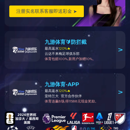
产
品
安
中
博
安
心
足
博
暖
球
足
风
风
_
球
机
阀
风
安
_
机
风
博
安
机
风
空调机组
体
博
箱
口
风
育
体
幕
管