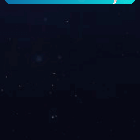
邮箱：1249416267@qq.com
相
绍
事
应
应
地址：山东省德州市经济开发区104国道北
关
项
用
用
侧
知
场
网址：www.comosuicidarme.com
识
景
介
安博足球_安博体育官方网站 联系人：魏经理 手机：15666862955 邮
鲁ICP备18026506号-1
箱：1249416267@qq.com 备案号:
绍
鲁公网安备 37149202000491号
安博app登录入口
米兰app官方端网站入口
九游·官方版在线入口
J9平台
开
|
|
|
|
云链接官网
MK体育·(国际)官方网站
星空官方网站
九游·官方站网页版
开
|
|
|
|
云电子体育
|