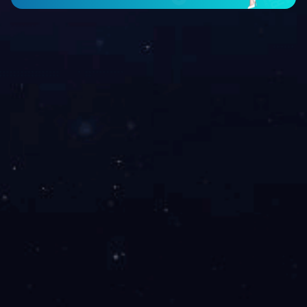
邮箱：1249416267@qq.com
相
绍
事
应
应
地址：山东省德州市经济开发区104国道北
关
项
用
用
侧
知
场
网址：www.comosuicidarme.com
识
景
介
安博足球_安博体育官方网站 联系人：魏经理 手机：15666862955 邮
鲁ICP备18026506号-1
箱：1249416267@qq.com 备案号:
绍
鲁公网安备 37149202000491号
安博app登录入口
米兰app官方端网站入口
九游·官方版在线入口
J9平台
开
|
|
|
|
云链接官网
MK体育·(国际)官方网站
星空官方网站
九游·官方站网页版
开
|
|
|
|
云电子体育
|