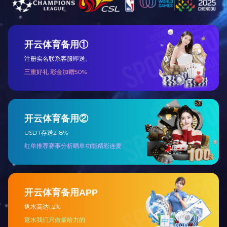
官
育
机
式
空
方
官
换
调
射
网
方
热
机
流
芯
站
网
器
组
机
体
新
暖风机
上一个：
站
组
闻
暖风机
柜
下一个：
返回
中
式
吊
相关文章
心
风
顶
新
相关产品
机
式
风
安
箱
新
机
博
低
应
风
组
足
噪
排