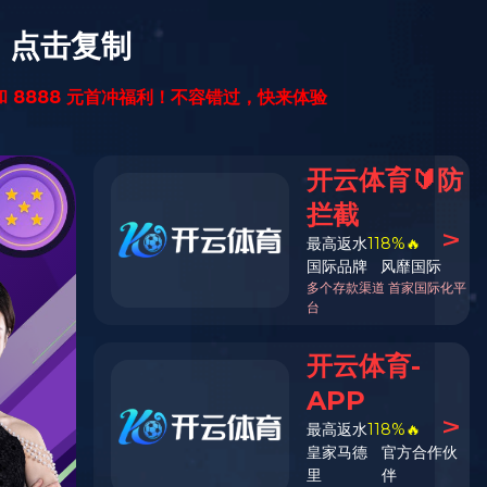
誉资质
安博足球_安博体育
官方网站