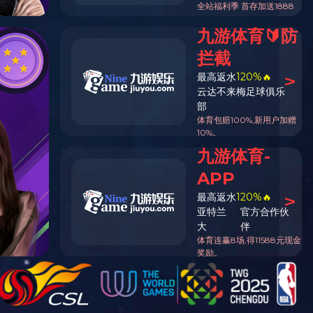
网站首页
产品中心
暖风机
/
/