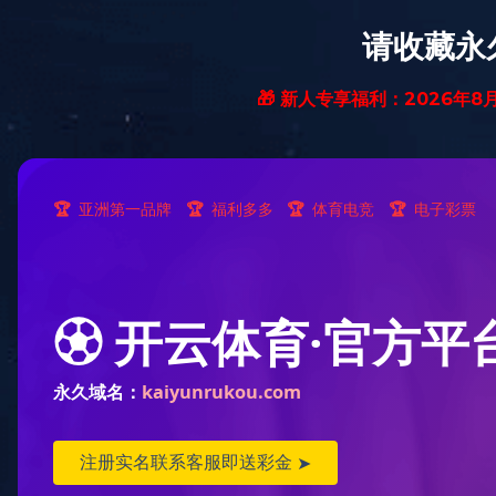
网站首页
关于我们
产品